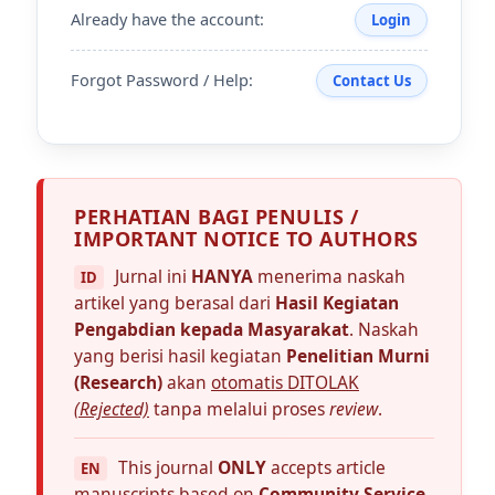
Already have the account:
Login
Forgot Password / Help:
Contact Us
PERHATIAN BAGI PENULIS /
IMPORTANT NOTICE TO AUTHORS
Jurnal ini
HANYA
menerima naskah
ID
artikel yang berasal dari
Hasil Kegiatan
Pengabdian kepada Masyarakat
. Naskah
yang berisi hasil kegiatan
Penelitian Murni
(Research)
akan
otomatis DITOLAK
(Rejected)
tanpa melalui proses
review
.
This journal
ONLY
accepts article
EN
manuscripts based on
Community Service