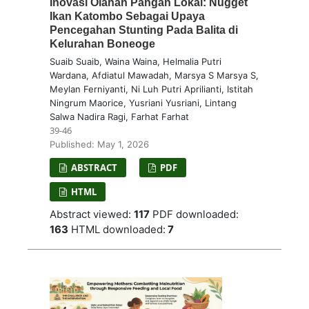
Inovasi Olahan Pangan Lokal: Nugget
Ikan Katombo Sebagai Upaya
Pencegahan Stunting Pada Balita di
Kelurahan Boneoge
Suaib Suaib, Waina Waina, Helmalia Putri
Wardana, Afdiatul Mawadah, Marsya S Marsya S,
Meylan Ferniyanti, Ni Luh Putri Aprilianti, Istitah
Ningrum Maorice, Yusriani Yusriani, Lintang
Salwa Nadira Ragi, Farhat Farhat
39-46
Published: May 1, 2026
ABSTRACT
PDF
HTML
Abstract viewed:
117
PDF downloaded:
163
HTML downloaded:
7