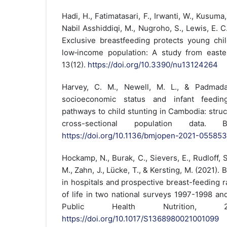
Hadi, H., Fatimatasari, F., Irwanti, W., Kusuma,
Nabil Asshiddiqi, M., Nugroho, S., Lewis, E. C.
Exclusive breastfeeding protects young chil
low‐income population: A study from easter
13(12).
https://doi.org/10.3390/nu13124264
Harvey, C. M., Newell, M. L., & Padmada
socioeconomic status and infant feeding
pathways to child stunting in Cambodia: struc
cross-sectional population data.
https://doi.org/10.1136/bmjopen-2021-055853
Hockamp, N., Burak, C., Sievers, E., Rudloff, 
M., Zahn, J., Lücke, T., & Kersting, M. (2021)
in hospitals and prospective breast-feeding ra
of life in two national surveys 1997-1998 a
Public Health Nutrition, 24
https://doi.org/10.1017/S1368980021001099