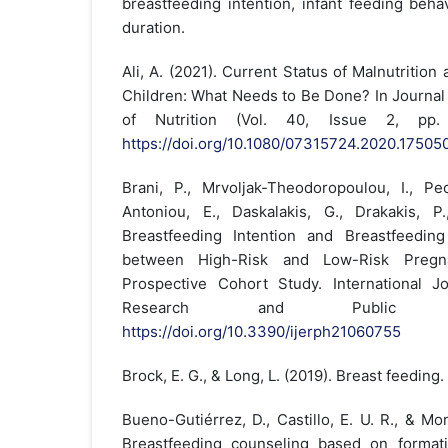
breastfeeding intention, infant feeding beha
duration.
Ali, A. (2021). Current Status of Malnutrition
Children: What Needs to Be Done? In Journal
of Nutrition (Vol. 40, Issue 2, pp. 
https://doi.org/10.1080/07315724.2020.17505
Brani, P., Mrvoljak-Theodoropoulou, I., Pech
Antoniou, E., Daskalakis, G., Drakakis, P
Breastfeeding Intention and Breastfeedi
between High-Risk and Low-Risk Preg
Prospective Cohort Study. International J
Research and Public He
https://doi.org/10.3390/ijerph21060755
Brock, E. G., & Long, L. (2019). Breast feeding.
Bueno-Gutiérrez, D., Castillo, E. U. R., & Mo
Breastfeeding counseling based on formati