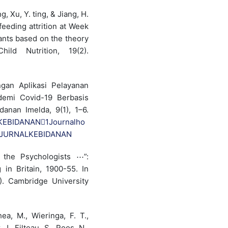
g, Xu, Y. ting, & Jiang, H.
feeding attrition at Week
nts based on the theory
ild Nutrition, 19(2).
ngan Aplikasi Pelayanan
demi Covid-19 Berbasis
anan Imelda, 9(1), 1–6.
ALKEBIDANAN1Journalho
php/JURNALKEBIDANAN
 the Psychologists ⋯”:
in Britain, 1900-55. In
1). Cambridge University
ea, M., Wieringa, F. T.,
 J., Filteau, S., Roos, N.,