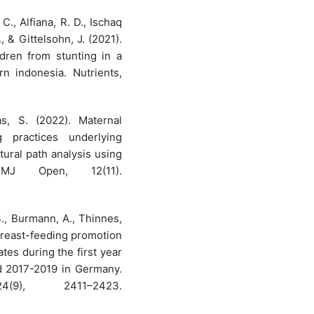
 C., Alfiana, R. D., Ischaq
, & Gittelsohn, J. (2021).
dren from stunting in a
n indonesia. Nutrients,
s, S. (2022). Maternal
 practices underlying
tural path analysis using
 BMJ Open, 12(11).
S., Burmann, A., Thinnes,
. Breast-feeding promotion
tes during the first year
nd 2017-2019 in Germany.
(9), 2411–2423.