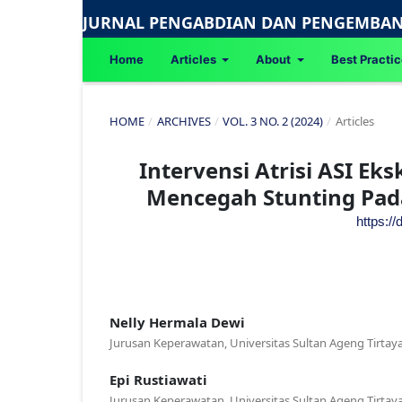
JURNAL PENGABDIAN DAN PENGEMBAN
Home
Articles
About
Best Practi
HOME
/
ARCHIVES
/
VOL. 3 NO. 2 (2024)
/
Articles
Intervensi Atrisi ASI Eks
Mencegah Stunting Pada
https:/
Nelly Hermala Dewi
Jurusan Keperawatan, Universitas Sultan Ageng Tirtaya
Epi Rustiawati
Jurusan Keperawatan, Universitas Sultan Ageng Tirtaya