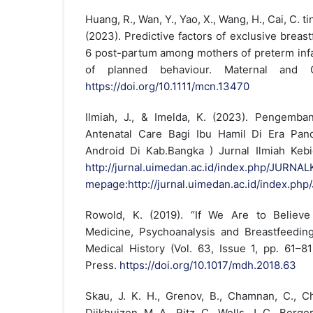
Huang, R., Wan, Y., Yao, X., Wang, H., Cai, C. tin
(2023). Predictive factors of exclusive breast
6 post-partum among mothers of preterm infa
of planned behaviour. Maternal and Ch
https://doi.org/10.1111/mcn.13470
Ilmiah, J., & Imelda, K. (2023). Pengemba
Antenatal Care Bagi Ibu Hamil Di Era Pan
Android Di Kab.Bangka ) Jurnal Ilmiah Kebid
http://jurnal.uimedan.ac.id/index.php/JURN
mepage:http://jurnal.uimedan.ac.id/index.
Rowold, K. (2019). “If We Are to Believe
Medicine, Psychoanalysis and Breastfeeding 
Medical History (Vol. 63, Issue 1, pp. 61–8
Press.
https://doi.org/10.1017/mdh.2018.63
Skau, J. K. H., Grenov, B., Chamnan, C., Ch
Dijkhuizen, M. A., Ritz, C., Wells, J. C., Berger,