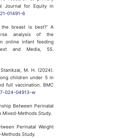
l Journal for Equity in
021-01491-6
 the breast is best?’ A
ourse analysis of the
n online infant feeding
ntext and Media, 55.
Stanikzai, M. H. (2024).
mong children under 5 in
nd full vaccination. BMC
2887-024-04913-w
ionship Between Perinatal
A Mixed-Methods Study.
etween Perinatal Weight
-Methods Study.