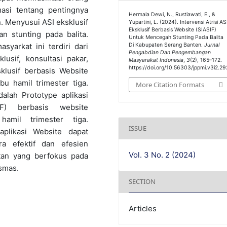
asi tentang pentingnya
Hermala Dewi, N., Rustiawati, E., &
. Menyusui ASI eksklusif
Yupartini, L. (2024). Intervensi Atrisi AS
Eksklusif Berbasis Website (SIASIF)
n stunting pada balita.
Untuk Mencegah Stunting Pada Balita
yarkat ini terdiri dari
Di Kabupaten Serang Banten.
Jurnal
Pengabdian Dan Pengembangan
lusif, konsultasi pakar,
Masyarakat Indonesia
,
3
(2), 165–172.
https://doi.org/10.56303/jppmi.v3i2.29
sklusif berbasis Website
bu hamil trimester tiga.
More Citation Formats
alah Prototype aplikasi
IF) berbasis website
hamil trimester tiga.
ISSUE
plikasi Website dapat
ra efektif dan efesien
Vol. 3 No. 2 (2024)
tan yang berfokus pada
smas.
SECTION
Articles