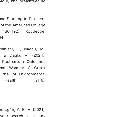
viour, and breastfeeding
 and Stunting in Pakistani
 of the American College
180–192). Routledge.
04
livani, F., Iliadou, M.,
., & Dagla, M. (2024).
ng Postpartum Outcomes
nant Women: A Greek
ournal of Environmental
alth, 21(6).
ndragón, A. E. H. (2021).
ve research at primary