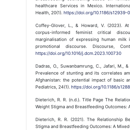
healthcare Services in Mexico. Internationa
Health, 20(1).
https://doi.org/10.1186/s12939-
Coffey-Glover, L., & Howard, V. (2023). At
corpus-informed feminist critical disc
marginalisation of expressing human milk i
promotional discourse. Discourse, Co
https://doi.org/10.1016/j.dcm.2023.100730
Dadras, O., Suwanbamrung, C., Jafari, M., & 
Prevalence of stunting and its correlates a
Afghanistan: the potential impact of basic a
Pediatrics, 24(1).
https://doi.org/10.1186/s1
Dieterich, R. R. (n.d.). Title Page The Relat
Weight Stigma and Breastfeeding Outcomes: 
Dieterich, R. R. (2021). The Relationship B
Stigma and Breastfeeding Outcomes: A Mixed