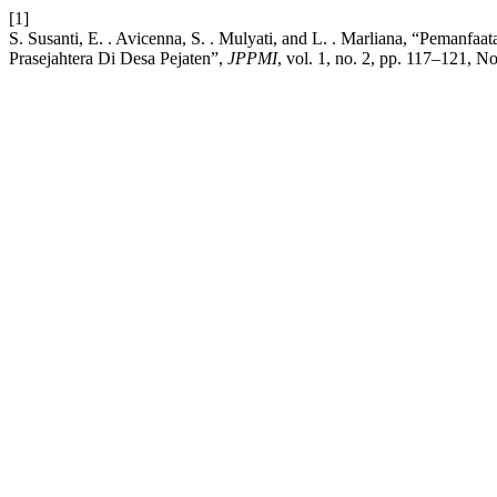
[1]
S. Susanti, E. . Avicenna, S. . Mulyati, and L. . Marliana, “Peman
Prasejahtera Di Desa Pejaten”,
JPPMI
, vol. 1, no. 2, pp. 117–121, N