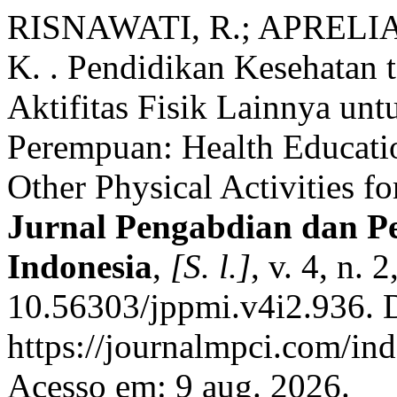
RISNAWATI, R.; APRELIA
K. . Pendidikan Kesehatan
Aktifitas Fisik Lainnya un
Perempuan: Health Educatio
Other Physical Activities 
Jurnal Pengabdian dan 
Indonesia
,
[S. l.]
, v. 4, n.
10.56303/jppmi.v4i2.936. 
https://journalmpci.com/ind
Acesso em: 9 aug. 2026.