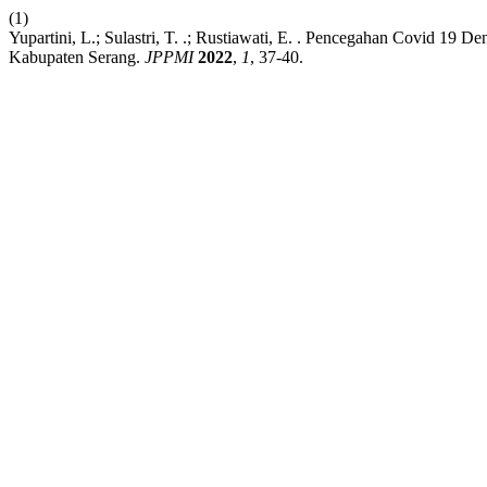
(1)
Yupartini, L.; Sulastri, T. .; Rustiawati, E. . Pencegahan Covid 1
Kabupaten Serang.
JPPMI
2022
,
1
, 37-40.